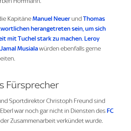
orben Hoffmann.
Manuel Neuer
Thomas
die Kapitäne
und
twortlichen herangetreten sein, um sich
it mit Tuchel stark zu machen.
Leroy
Jamal Musiala
würden ebenfalls gerne
eiten.
ls Fürsprecher
nd Sportdirektor Christoph Freund sind
FC
 Eberl war noch gar nicht in Diensten des
de der Zusammenarbeit verkündet wurde.