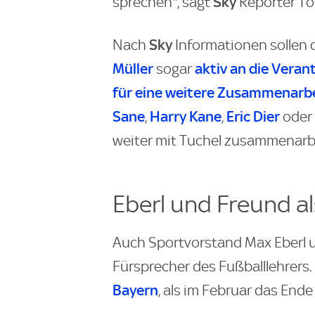
Sky
sprechen", sagt
Reporter T
Sky
Nach
Informationen sollen 
Müller
aktiv an die Veran
sogar
für eine weitere Zusammenarbe
Sane
Harry Kane
Eric Dier
,
,
oder
weiter mit Tuchel zusammenarb
Eberl und Freund a
Auch Sportvorstand Max Eberl u
Fürsprecher des Fußballlehrers.
Bayern
, als im Februar das En