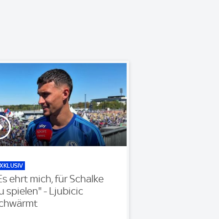
XKLUSIV
Es ehrt mich, für Schalke
u spielen" - Ljubicic
chwärmt