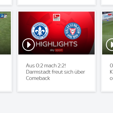
Aus 0:2 mach 2:2!
0
Darmstadt freut sich über
K
Comeback
o