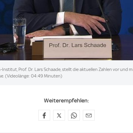
nstitut, Prof. Dr. Lars Schaade, stellt die aktuellen Zahlen vor und 
ise. (Videolänge: 04:49 Minuten)
Weiterempfehlen: