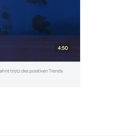
4:50
mahnt trotz des positiven Trends