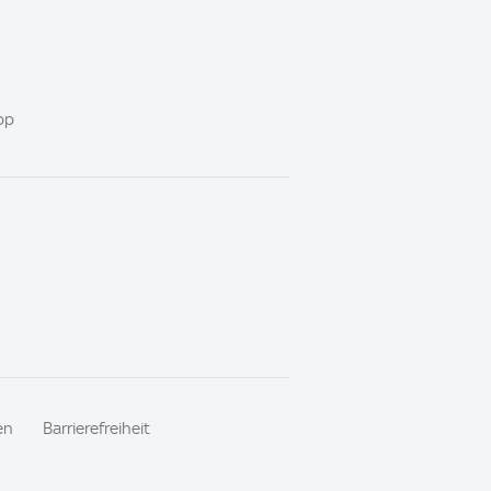
pp
en
Barrierefreiheit