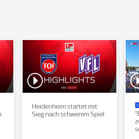
E
Heidenheim startet mit
"
m
Sieg nach schwerem Spiel
z
s