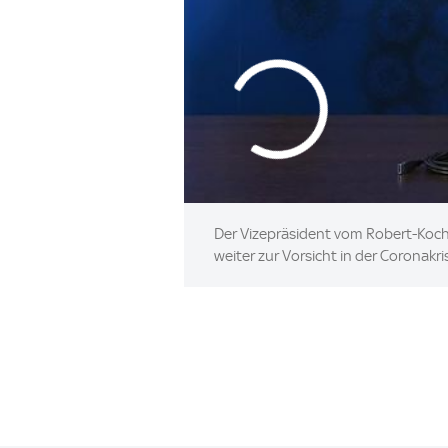
Der Vizepräsident vom Robert-Koch-I
weiter zur Vorsicht in der Coronakr