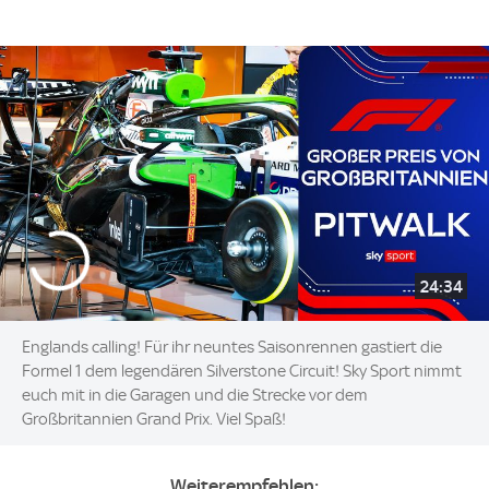
24:34
Englands calling! Für ihr neuntes Saisonrennen gastiert die
Formel 1 dem legendären Silverstone Circuit! Sky Sport nimmt
euch mit in die Garagen und die Strecke vor dem
Großbritannien Grand Prix. Viel Spaß!
Weiterempfehlen: