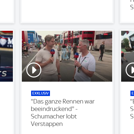
S
EXKLUSIV
E
''Das ganze Rennen war
'
beeindruckend'' -
S
Schumacher lobt
S
Verstappen