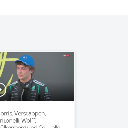
orris, Verstappen,
ntonelli, Wolff,
ülkenberg und Co. – alle