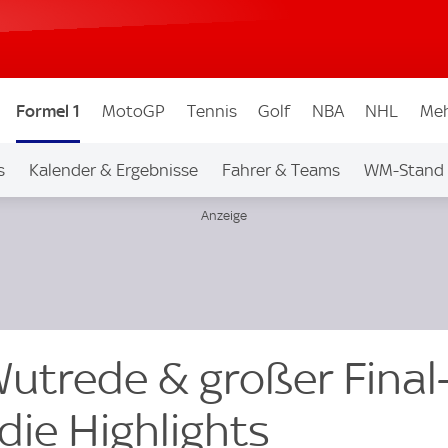
Formel 1
MotoGP
Tennis
Golf
NBA
NHL
Meh
s
Kalender & Ergebnisse
Fahrer & Teams
WM-Stand
utrede & großer Final
ie Highlights