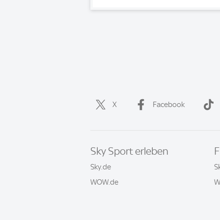
X
Facebook
Sky Sport erleben
F
Sky.de
S
WOW.de
W