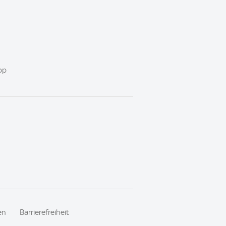
pp
en
Barrierefreiheit