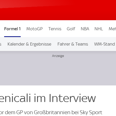
Formel 1
MotoGP
Tennis
Golf
NBA
NHL
Meh
s
Kalender & Ergebnisse
Fahrer & Teams
WM-Stand
nicali im Interview
or dem GP von Großbritannien bei Sky Sport