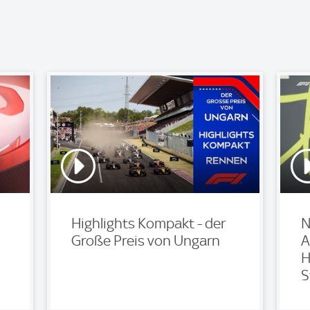
Highlights Kompakt - der
N
Große Preis von Ungarn
A
H
S