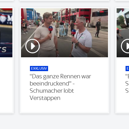
EXKLUSIV
E
''Das ganze Rennen war
'
beeindruckend'' -
S
Schumacher lobt
S
Verstappen