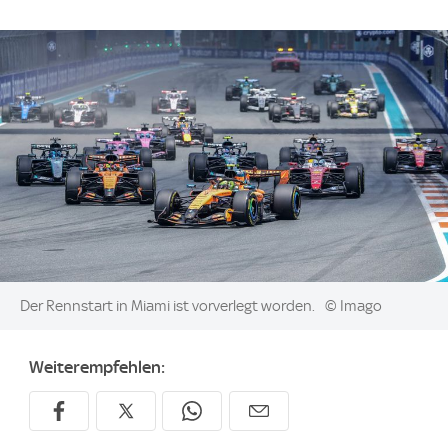
Image:
Der Rennstart in Miami ist vorverlegt worden.
© Imago
Weiterempfehlen: