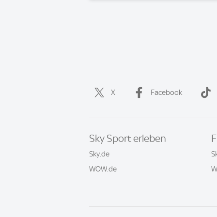
X
Facebook
Sky Sport erleben
F
Sky.de
S
WOW.de
W