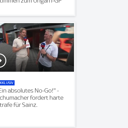
timmen zum Ungarn-GP
XKLUSIV
'Ein absolutes No-Go!'' -
chumacher fordert harte
trafe für Sainz.