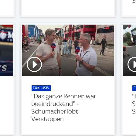
S
EXKLUSIV
E
''Das ganze Rennen war
'
beeindruckend'' -
S
Schumacher lobt
S
Verstappen