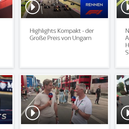
Highlights Kompakt - der
N
Große Preis von Ungarn
A
H
S