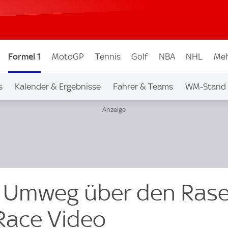
Formel 1
MotoGP
Tennis
Golf
NBA
NHL
Meh
s
Kalender & Ergebnisse
Fahrer & Teams
WM-Stand
s Umweg über den Ras
Race Video