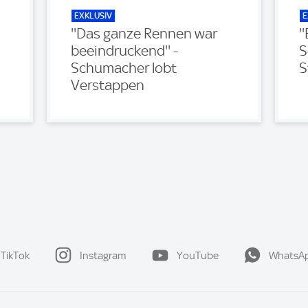
EXKLUSIV
E
''Das ganze Rennen war
'
beeindruckend'' -
S
Schumacher lobt
S
Verstappen
TikTok
Instagram
YouTube
WhatsA