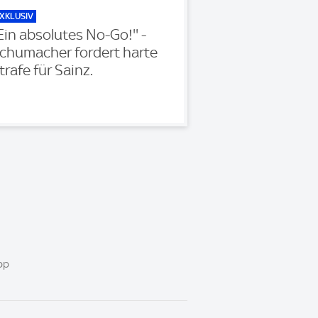
XKLUSIV
'Ein absolutes No-Go!'' -
chumacher fordert harte
trafe für Sainz.
pp