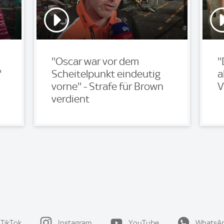
''Oscar war vor dem
'
'
Scheitelpunkt eindeutig
a
vorne'' - Strafe für Brown
V
verdient
TikTok
Instagram
YouTube
WhatsA