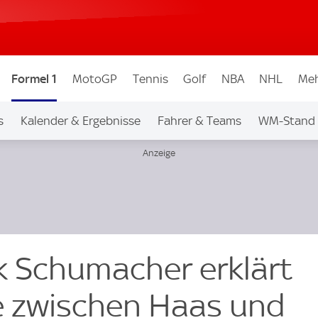
Formel 1
MotoGP
Tennis
Golf
NBA
NHL
Meh
s
Kalender & Ergebnisse
Fahrer & Teams
WM-Stand
ck Schumacher erklärt
e zwischen Haas und