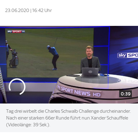
23.06.2020 | 16:42 Uhr
0:39
Tag drei wirbelt die Charles Schwalb Challenge durcheinander.
Nach einer starken 66er Runde führt nun Xander Schauffele
(Videolänge: 39 Sek.).