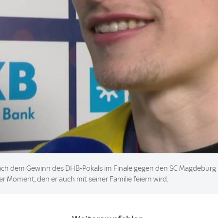
nach dem Gewinn des DHB-Pokals im Finale gegen den SC Magdeburg ü
rer Moment, den er auch mit seiner Familie feiern wird.