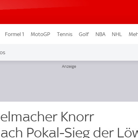
Formel 1
MotoGP
Tennis
Golf
NBA
NHL
Meh
os
ielmacher Knorr
nach Pokal-Sieg der L