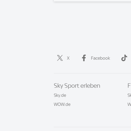
X
Facebook
Sky Sport erleben
F
Sky.de
S
WOW.de
W