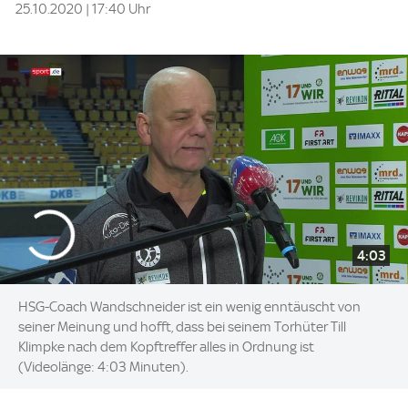
25.10.2020 | 17:40 Uhr
4:03
HSG-Coach Wandschneider ist ein wenig enntäuscht von
seiner Meinung und hofft, dass bei seinem Torhüter Till
Klimpke nach dem Kopftreffer alles in Ordnung ist
(Videolänge: 4:03 Minuten).