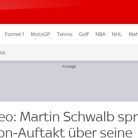
Formel 1
MotoGP
Tennis
Golf
NBA
NHL
Meh
os
eo: Martin Schwalb spr
on-Auftakt über seine