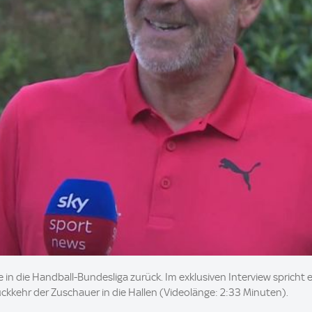
e in die Handball-Bundesliga zurück. Im exklusiven Interview spricht 
kkehr der Zuschauer in die Hallen (Videolänge: 2:33 Minuten).