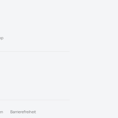
pp
en
Barrierefreiheit