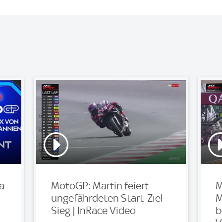
a
MotoGP: Martin feiert
M
ungefährdeten Start-Ziel-
M
Sieg | InRace Video
b