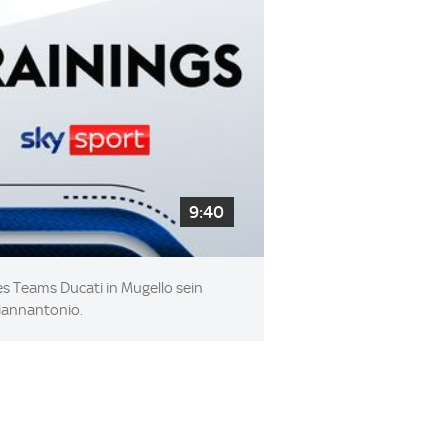
9:40
es Teams Ducati in Mugello sein
Giannantonio.