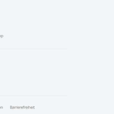
pp
en
Barrierefreiheit