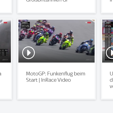
a
MotoGP: Funkenflug beim
U
Start | InRace Video
d
v