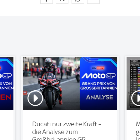
Ducati nur zweite Kraft –
M
die Analyse zum
g
Großbritannien GP
I