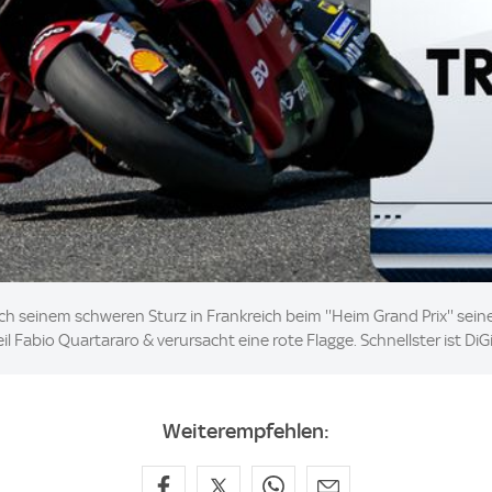
 seinem schweren Sturz in Frankreich beim ''Heim Grand Prix'' sein
l Fabio Quartararo & verursacht eine rote Flagge. Schnellster ist Di
Weiterempfehlen: