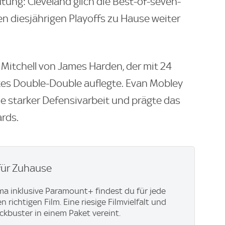
ng: Cleveland glich die Best-of-seven-
en diesjährigen Playoffs zu Hause weiter
 Mitchell von James Harden, der mit 24
rkes Double-Double auflegte. Evan Mobley
e starker Defensivarbeit und prägte das
rds.
für Zuhause
ma inklusive Paramount+​ findest du für jede
richtigen Film. Eine riesige Filmvielfalt und
ockbuster in einem Paket vereint.