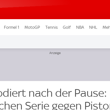
Formel 1
MotoGP
Tennis
Golf
NBA
NHL
Meh
odiert nach der Pause:
ichen Serie gegen Pist