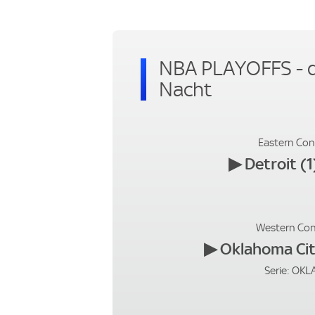
NBA PLAYOFFS - di
Nacht
Eastern Conf
▶
Detroit (1
Western Conf
▶
Oklahoma City
Serie: OK