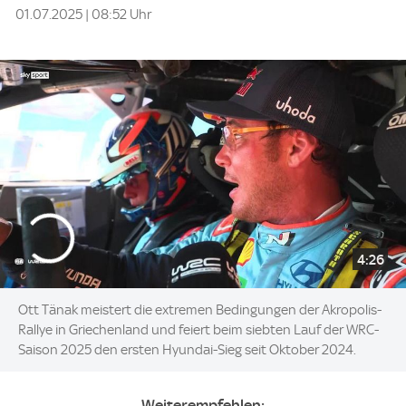
01.07.2025 | 08:52 Uhr
4:26
Ott Tänak meistert die extremen Bedingungen der Akropolis-
Rallye in Griechenland und feiert beim siebten Lauf der WRC-
Saison 2025 den ersten Hyundai-Sieg seit Oktober 2024.
Weiterempfehlen: