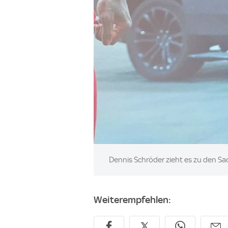
Image:
Dennis Schröder zieht es zu den S
Weiterempfehlen: