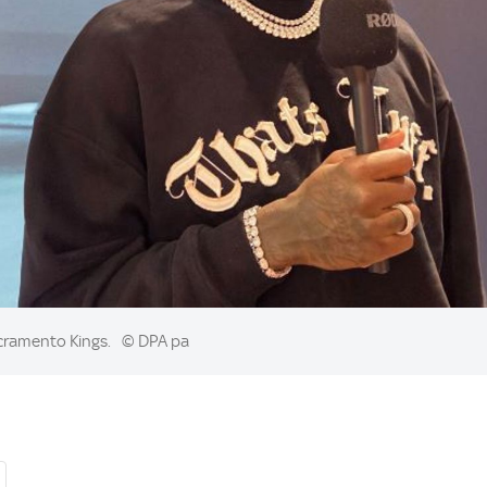
acramento Kings.
© DPA pa