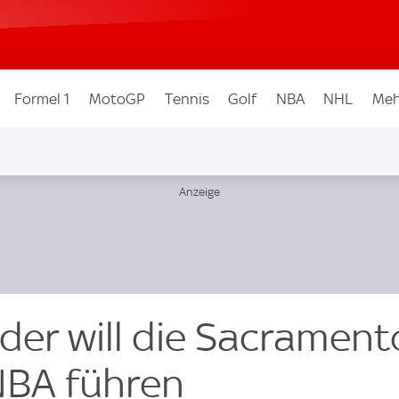
Formel 1
MotoGP
Tennis
Golf
NBA
NHL
Meh
der will die Sacrament
 NBA führen