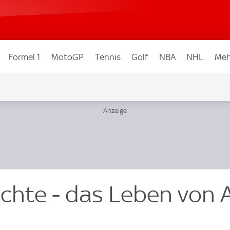
Formel 1
MotoGP
Tennis
Golf
NBA
NHL
Meh
chte - das Leben von 