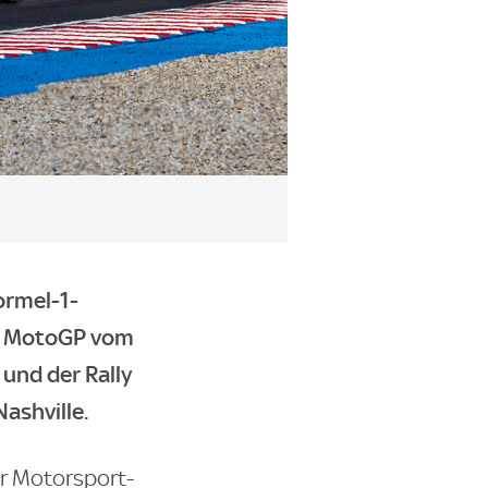
ormel-1-
ie MotoGP vom
und der Rally
ashville.
r Motorsport-