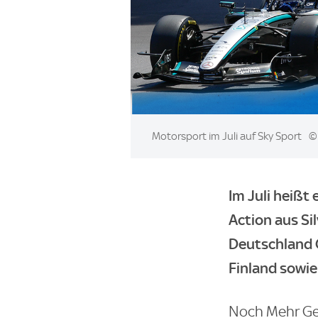
Image:
Motorsport im Juli auf Sky Sport
© 
Im Juli heißt
Action aus S
Deutschland G
Finland sowie
Noch Mehr Ges