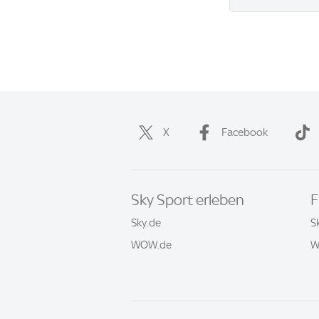
X
Facebook
Sky Sport erleben
F
Sky.de
S
WOW.de
W