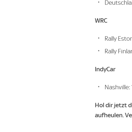
Deutschlan
WRC
Rally Eston
Rally Finl
IndyCar
Nashville: 
Hol dir jetzt 
aufheulen. V