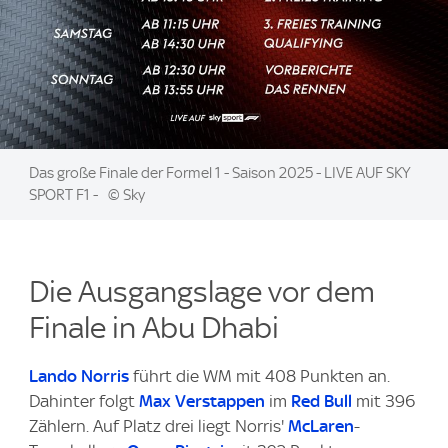
Image:
Das große Finale der Formel 1 - Saison 2025 - LIVE AUF SKY
SPORT F1 -
© Sky
Die Ausgangslage vor dem
Finale in Abu Dhabi
Lando Norris
führt die WM mit 408 Punkten an.
Dahinter folgt
Max Verstappen
im
Red Bull
mit 396
Zählern. Auf Platz drei liegt Norris'
McLaren
-