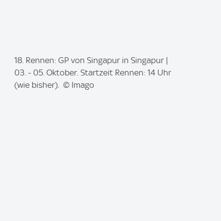
I
18. Rennen: GP von Singapur in Singapur |
m
03. - 05. Oktober. Startzeit Rennen: 14 Uhr
a
(wie bisher). © Imago
g
e
: