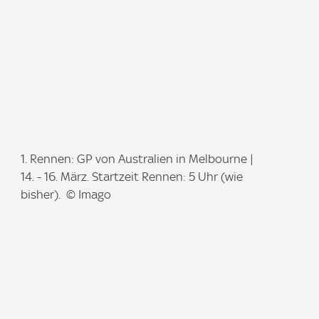
I
1. Rennen: GP von Australien in Melbourne |
m
14. - 16. März. Startzeit Rennen: 5 Uhr (wie
a
bisher). © Imago
g
e
: