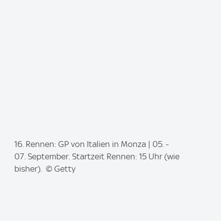
g
e
:
I
16. Rennen: GP von Italien in Monza | 05. -
m
07. September. Startzeit Rennen: 15 Uhr (wie
a
bisher). © Getty
g
e
: