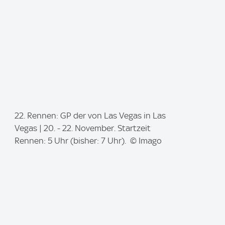
I
22. Rennen: GP der von Las Vegas in Las
m
Vegas | 20. - 22. November. Startzeit
a
Rennen: 5 Uhr (bisher: 7 Uhr). © Imago
g
e
: