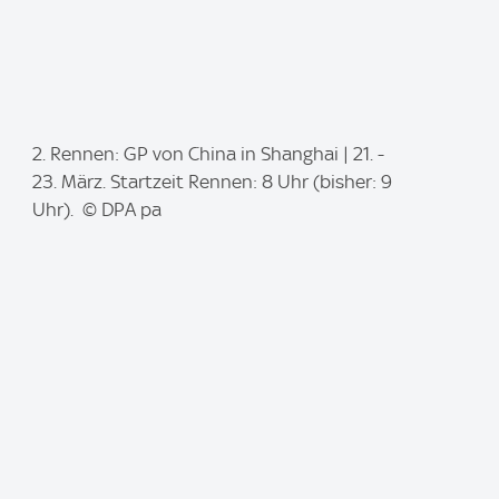
I
2. Rennen: GP von China in Shanghai | 21. -
m
23. März. Startzeit Rennen: 8 Uhr (bisher: 9
a
Uhr). © DPA pa
g
e
: