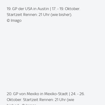
I
19. GP der USA in Austin | 17. - 19. Oktober.
m
Startzeit Rennen: 21 Uhr (wie bisher).
a
© Imago
g
e
:
I
20. GP von Mexiko in Mexiko-Stadt | 24. - 26.
m
Oktober. Startzeit Rennen: 21 Uhr (wie