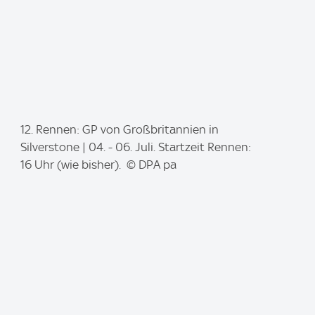
I
12. Rennen: GP von Großbritannien in
m
Silverstone | 04. - 06. Juli. Startzeit Rennen:
a
16 Uhr (wie bisher). © DPA pa
g
e
: