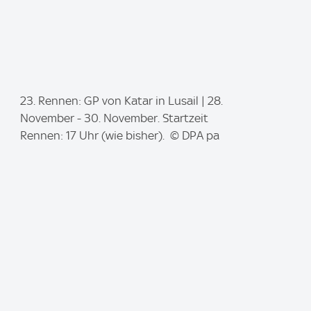
I
23. Rennen: GP von Katar in Lusail | 28.
m
November - 30. November. Startzeit
a
Rennen: 17 Uhr (wie bisher). © DPA pa
g
e
: