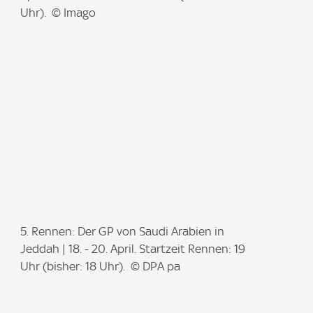
a
Uhr). © Imago
g
e
:
I
5. Rennen: Der GP von Saudi Arabien in
m
Jeddah | 18. - 20. April. Startzeit Rennen: 19
a
Uhr (bisher: 18 Uhr). © DPA pa
g
e