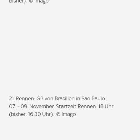
a
bisher). © Imago
g
e
:
I
21. Rennen: GP von Brasilien in Sao Paulo |
m
07. - 09. November. Startzeit Rennen: 18 Uhr
a
(bisher: 16:30 Uhr). © Imago
g
e
: