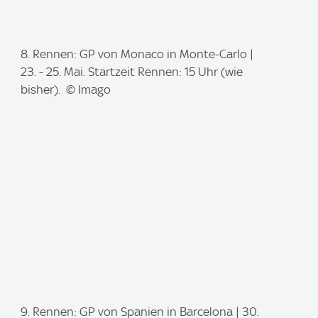
I
8. Rennen: GP von Monaco in Monte-Carlo |
m
23. - 25. Mai. Startzeit Rennen: 15 Uhr (wie
a
bisher). © Imago
g
e
:
I
9. Rennen: GP von Spanien in Barcelona | 30.