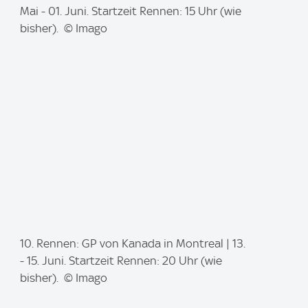
m
Mai - 01. Juni. Startzeit Rennen: 15 Uhr (wie
a
bisher). © Imago
g
e
:
I
10. Rennen: GP von Kanada in Montreal | 13.
m
- 15. Juni. Startzeit Rennen: 20 Uhr (wie
a
bisher). © Imago
g