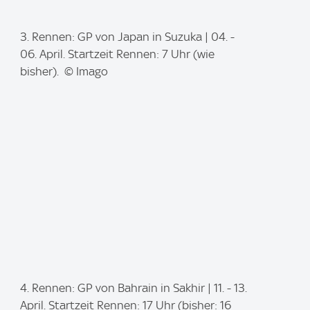
I
3. Rennen: GP von Japan in Suzuka | 04. -
m
06. April. Startzeit Rennen: 7 Uhr (wie
a
bisher). © Imago
g
e
:
I
4. Rennen: GP von Bahrain in Sakhir | 11. - 13.
m
April. Startzeit Rennen: 17 Uhr (bisher: 16