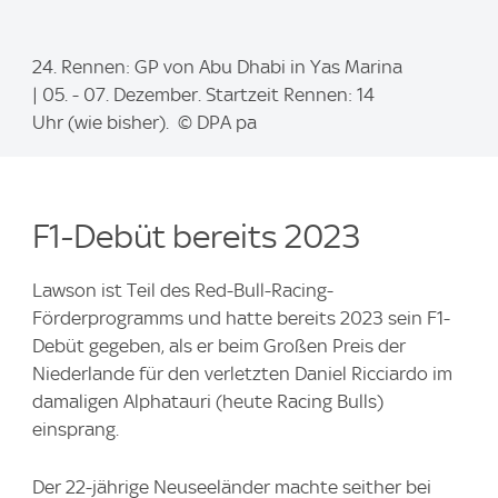
I
24. Rennen: GP von Abu Dhabi in Yas Marina
m
| 05. - 07. Dezember. Startzeit Rennen: 14
a
Uhr (wie bisher). © DPA pa
g
e
:
F1-Debüt bereits 2023
Lawson ist Teil des Red-Bull-Racing-
Förderprogramms und hatte bereits 2023 sein F1-
Debüt gegeben, als er beim Großen Preis der
Niederlande für den verletzten Daniel Ricciardo im
damaligen Alphatauri (heute Racing Bulls)
einsprang.
Der 22-jährige Neuseeländer machte seither bei