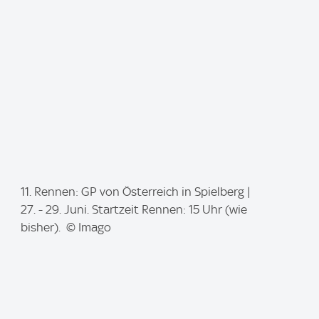
e
:
I
11. Rennen: GP von Österreich in Spielberg |
m
27. - 29. Juni. Startzeit Rennen: 15 Uhr (wie
a
bisher). © Imago
g
e
: