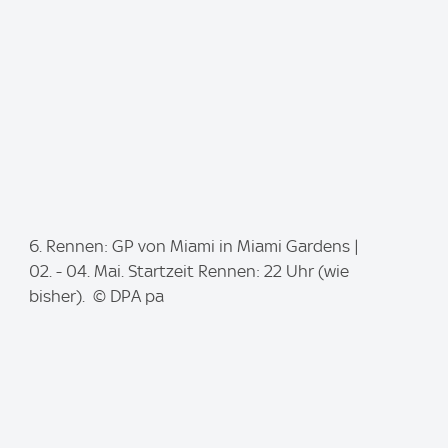
:
I
6. Rennen: GP von Miami in Miami Gardens |
m
02. - 04. Mai. Startzeit Rennen: 22 Uhr (wie
a
bisher). © DPA pa
g
e
: