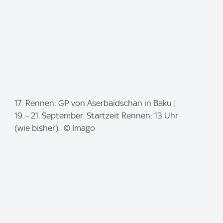
I
17. Rennen: GP von Aserbaidschan in Baku |
m
19. - 21. September. Startzeit Rennen: 13 Uhr
a
(wie bisher). © Imago
g
e
: