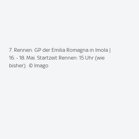
I
7. Rennen: GP der Emilia Romagna in Imola |
m
16. - 18. Mai. Startzeit Rennen: 15 Uhr (wie
a
bisher). © Imago
g
e
: