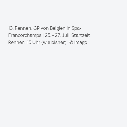
I
13. Rennen: GP von Belgien in Spa-
m
Francorchamps | 25. - 27. Juli. Startzeit
a
Rennen: 15 Uhr (wie bisher). © Imago
g
e
: