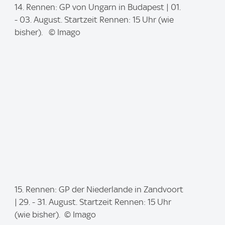
I
14. Rennen: GP von Ungarn in Budapest | 01.
m
- 03. August. Startzeit Rennen: 15 Uhr (wie
a
bisher). © Imago
g
e
:
I
15. Rennen: GP der Niederlande in Zandvoort
m
| 29. - 31. August. Startzeit Rennen: 15 Uhr
a
(wie bisher). © Imago