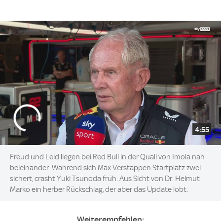
4:55
Freud und Leid liegen bei Red Bull in der Quali von Imola nah
beieinander. Während sich Max Verstappen Startplatz zwei
sichert, crasht Yuki Tsunoda früh. Aus Sicht von Dr. Helmut
Marko ein herber Rückschlag, der aber das Update lobt.
Weiterempfehlen: