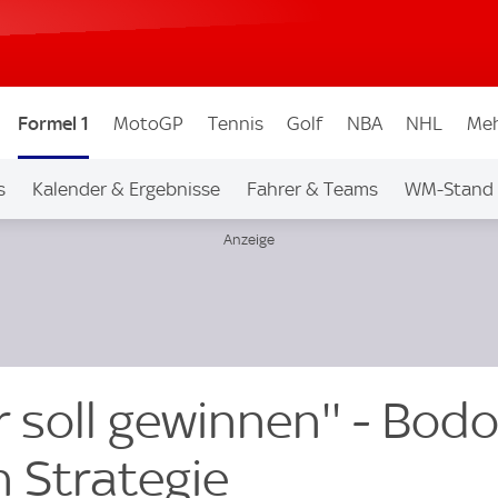
Formel 1
MotoGP
Tennis
Golf
NBA
NHL
Meh
s
Kalender & Ergebnisse
Fahrer & Teams
WM-Stand
r soll gewinnen'' - Bod
 Strategie