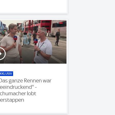
XKLUSIV
'Das ganze Rennen war
eeindruckend'' -
chumacher lobt
erstappen