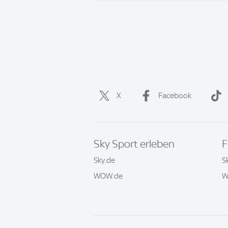
X
Facebook
Sky Sport erleben
F
Sky.de
S
WOW.de
W