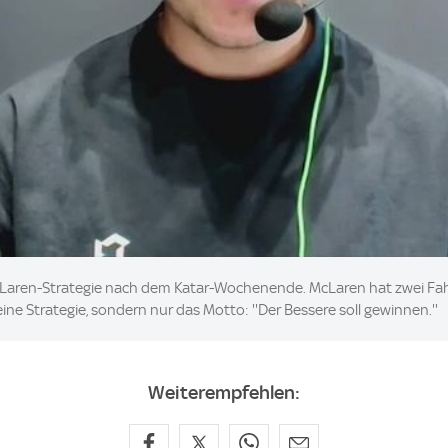
cLaren-Strategie nach dem Katar-Wochenende. McLaren hat zwei Fahr
ine Strategie, sondern nur das Motto: ''Der Bessere soll gewinnen.''
Weiterempfehlen: