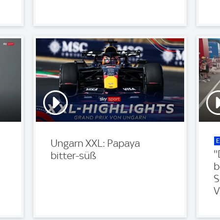
E
Ungarn XXL: Papaya
'
bitter-süß
b
S
V