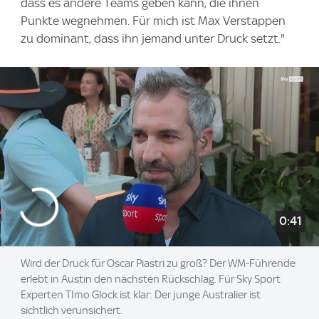
dass es andere Teams geben kann, die ihnen
Punkte wegnehmen. Für mich ist Max Verstappen
zu dominant, dass ihn jemand unter Druck setzt."
0:41
Wird der Druck für Oscar Piastri zu groß? Der WM-Führende
erlebt in Austin den nächsten Rückschlag. Für Sky Sport
Experten TImo Glock ist klar: Der junge Australier ist
sichtlich verunsichert.