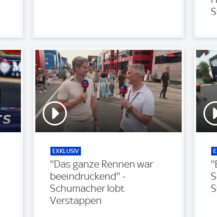
S
EXKLUSIV
E
''Das ganze Rennen war
'
beeindruckend'' -
S
Schumacher lobt
S
Verstappen