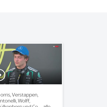
orris, Verstappen,
ntonelli, Wolff,
ülkenberg und Co. – alle