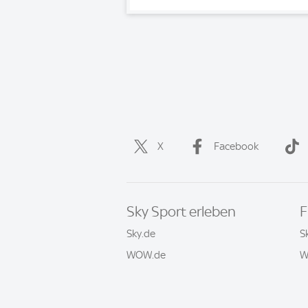
X
Facebook
Sky Sport erleben
F
Sky.de
S
WOW.de
W