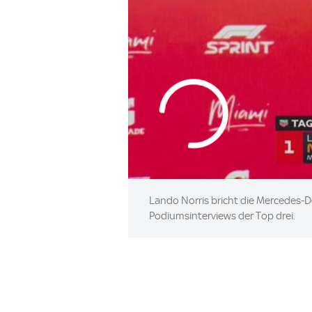
Lando Norris bricht die Mercedes-Do
Podiumsinterviews der Top drei.