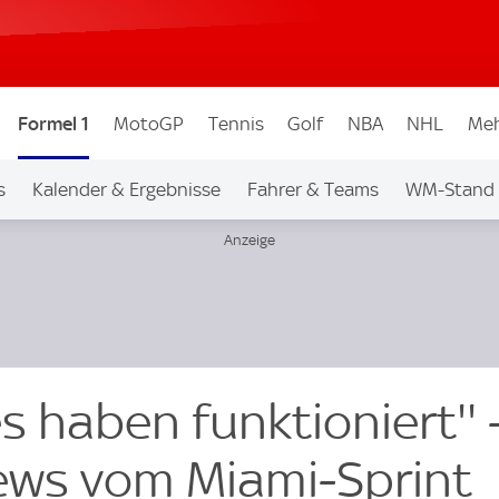
Formel 1
MotoGP
Tennis
Golf
NBA
NHL
Meh
s
Kalender & Ergebnisse
Fahrer & Teams
WM-Stand
s haben funktioniert'' 
iews vom Miami-Sprint