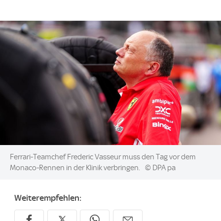
Image:
Ferrari-Teamchef Frederic Vasseur muss den Tag vor dem
Monaco-Rennen in der Klinik verbringen.
© DPA pa
Weiterempfehlen: