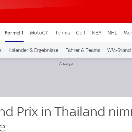
Formel 1
MotoGP
Tennis
Golf
NBA
NHL
Meh
s
Kalender & Ergebnisse
Fahrer & Teams
WM-Stand
nd Prix in Thailand ni
e