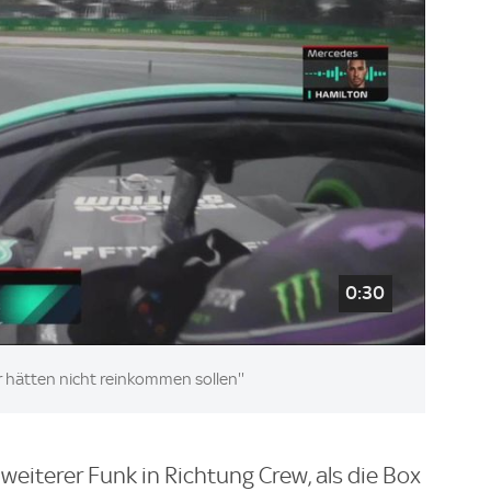
0:30
r hätten nicht reinkommen sollen''
 weiterer Funk in Richtung Crew, als die Box