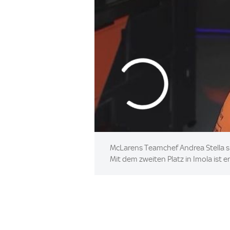
McLarens Teamchef Andrea Stella sp
Mit dem zweiten Platz in Imola ist e