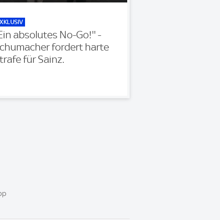
XKLUSIV
'Ein absolutes No-Go!'' -
chumacher fordert harte
trafe für Sainz.
pp