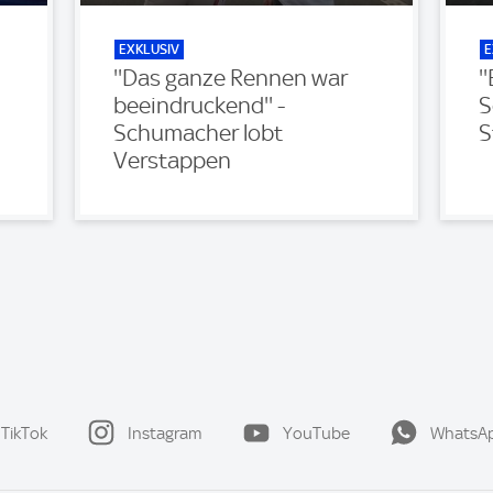
EXKLUSIV
E
''Das ganze Rennen war
'
beeindruckend'' -
S
Schumacher lobt
S
Verstappen
TikTok
Instagram
YouTube
WhatsA