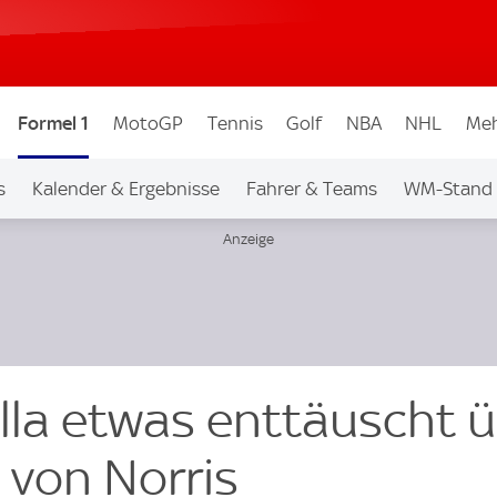
Formel 1
MotoGP
Tennis
Golf
NBA
NHL
Meh
s
Kalender & Ergebnisse
Fahrer & Teams
WM-Stand
ella etwas enttäuscht 
 von Norris