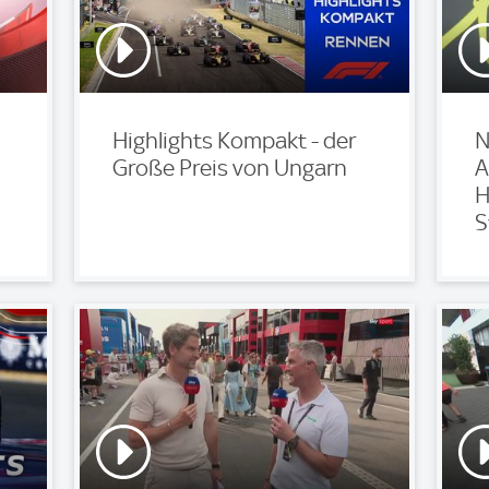
Highlights Kompakt - der
N
Große Preis von Ungarn
A
H
S