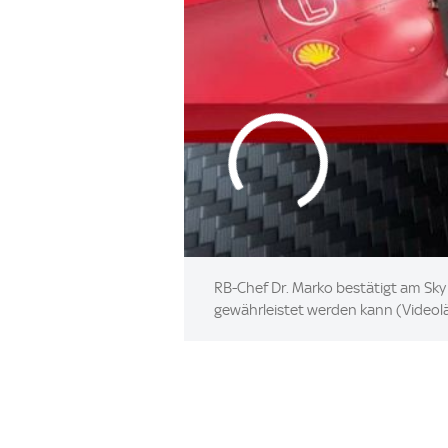
RB-Chef Dr. Marko bestätigt am Sky M
gewährleistet werden kann (Videolä