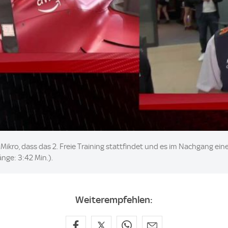
ikro, dass das 2. Freie Training stattfindet und es im Nachgang eine 
nge: 3:42 Min.).
Weiterempfehlen: