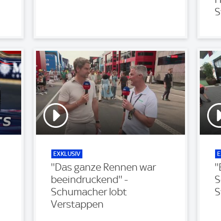
S
EXKLUSIV
E
''Das ganze Rennen war
'
beeindruckend'' -
S
Schumacher lobt
S
Verstappen