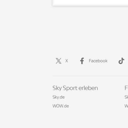
X
Facebook
Sky Sport erleben
F
Sky.de
S
WOW.de
W