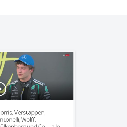
orris, Verstappen,
ntonelli, Wolff,
ülkenberg und Co. – alle