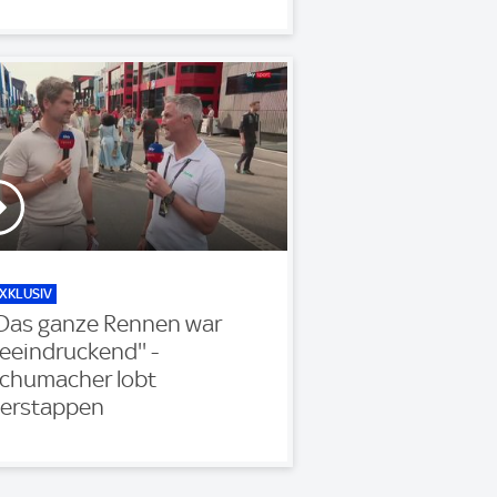
XKLUSIV
'Das ganze Rennen war
eeindruckend'' -
chumacher lobt
erstappen