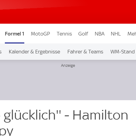
Formel 1
MotoGP
Tennis
Golf
NBA
NHL
Meh
s
Kalender & Ergebnisse
Fahrer & Teams
WM-Stand
o glücklich'' - Hamilton
py