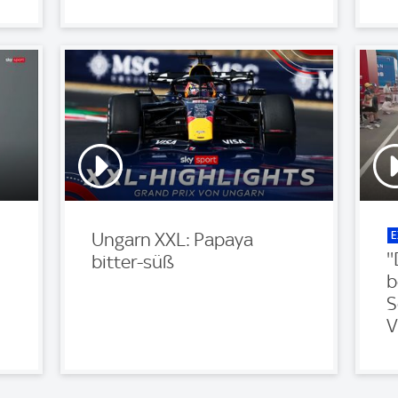
E
Ungarn XXL: Papaya
'
bitter-süß
b
S
V