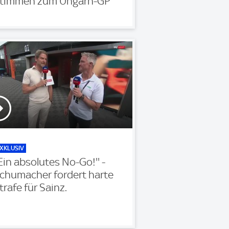
timmen zum Ungarn-GP
XKLUSIV
'Ein absolutes No-Go!'' -
chumacher fordert harte
trafe für Sainz.