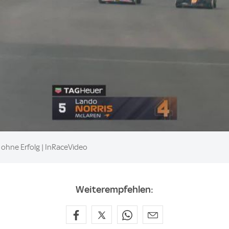
 ohne Erfolg | InRaceVideo
Weiterempfehlen: