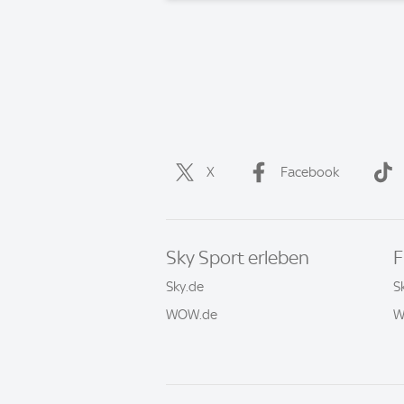
X
Facebook
Sky Sport erleben
F
Sky.de
S
WOW.de
W