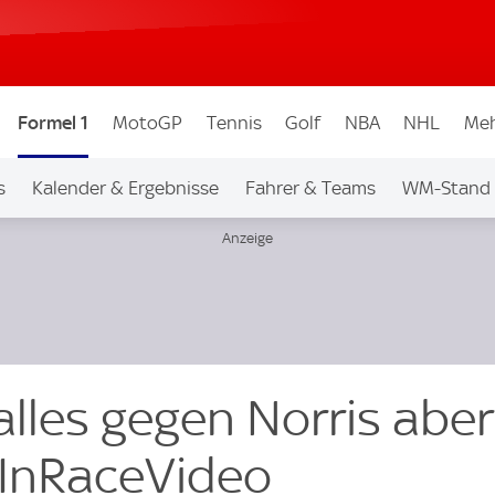
Formel 1
MotoGP
Tennis
Golf
NBA
NHL
Meh
s
Kalender & Ergebnisse
Fahrer & Teams
WM-Stand
alles gegen Norris aber
| InRaceVideo