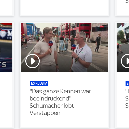
S
EXKLUSIV
E
''Das ganze Rennen war
'
beeindruckend'' -
S
Schumacher lobt
S
Verstappen