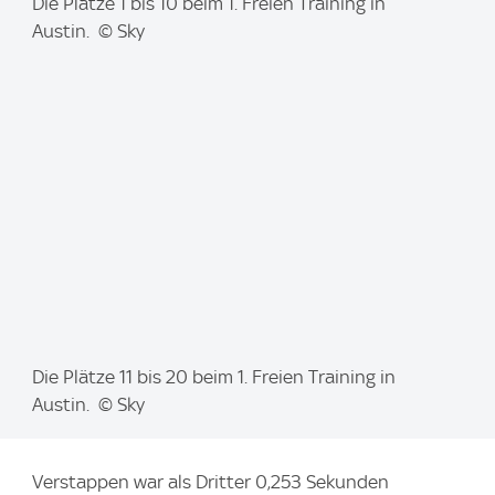
I
Die Plätze 1 bis 10 beim 1. Freien Training in
m
Austin. © Sky
a
g
e
:
I
Die Plätze 11 bis 20 beim 1. Freien Training in
m
Austin. © Sky
a
g
Verstappen war als Dritter 0,253 Sekunden
e