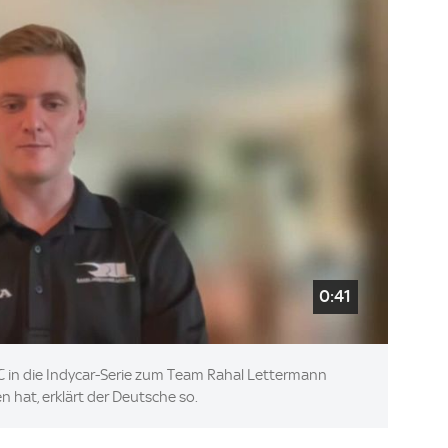
0:41
 in die Indycar-Serie zum Team Rahal Lettermann
n hat, erklärt der Deutsche so.