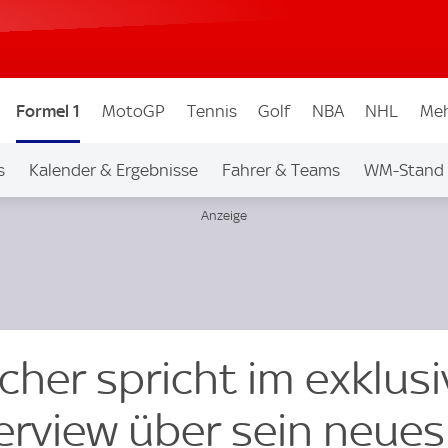
Formel 1
MotoGP
Tennis
Golf
NBA
NHL
Meh
s
Kalender & Ergebnisse
Fahrer & Teams
WM-Stand
her spricht im exklus
erview über sein neues