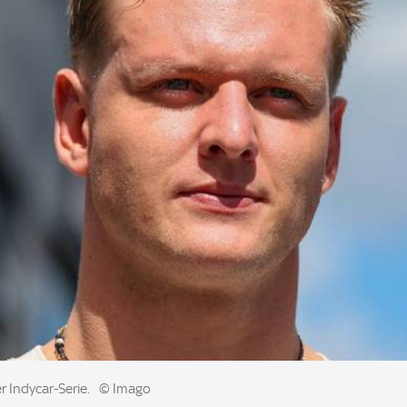
r Indycar-Serie.
© Imago