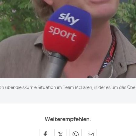
on über die skurrile Situation im Team McLaren, in der es um das Üb
Weiterempfehlen: