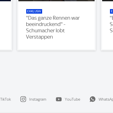
EXKLUSIV
E
''Das ganze Rennen war
'
beeindruckend'' -
S
Schumacher lobt
S
Verstappen
TikTok
Instagram
YouTube
WhatsA