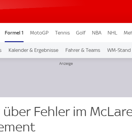
Formel 1
MotoGP
Tennis
Golf
NBA
NHL
Meh
s
Kalender & Ergebnisse
Fahrer & Teams
WM-Stand
 über Fehler im McLar
ement