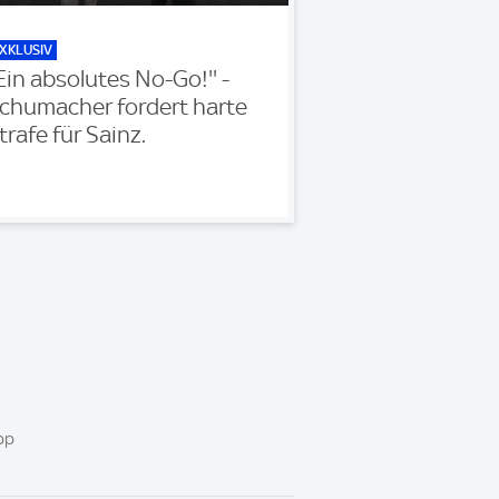
XKLUSIV
'Ein absolutes No-Go!'' -
chumacher fordert harte
trafe für Sainz.
pp