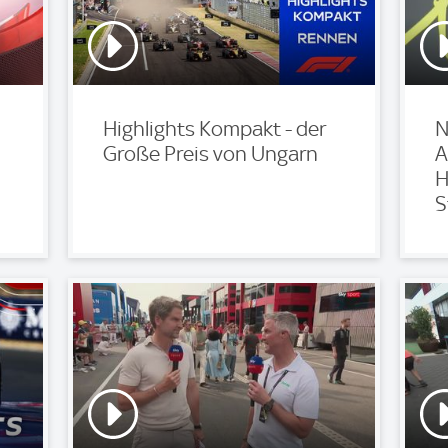
Highlights Kompakt - der
N
Große Preis von Ungarn
A
H
S