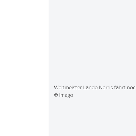
I
Weltmeister Lando Norris fährt no
m
© Imago
a
g
e
: