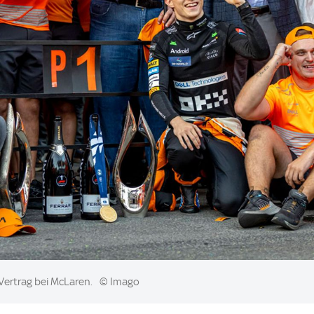
 Vertrag bei McLaren.
© Imago