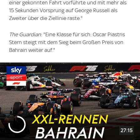
einer gekonnten Fahrt vorführte und mit mehr als
15 Sekunden Vorsprung auf George Russell als
Zweiter über die Ziellinie raste."
The Guardian
: "Eine Klasse für sich: Oscar Piastris
Stern steigt mit dem Sieg beim Großen Preis von
Bahrain weiter auf."
27:15