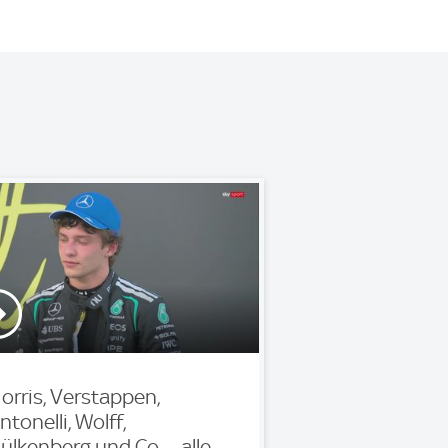
orris, Verstappen,
ntonelli, Wolff,
ülkenberg und Co. – alle