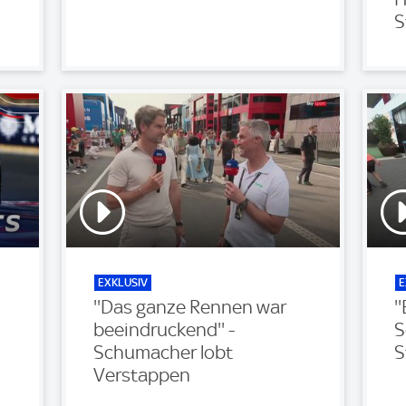
S
EXKLUSIV
E
''Das ganze Rennen war
'
beeindruckend'' -
S
Schumacher lobt
S
Verstappen