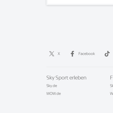
X
Facebook
Sky Sport erleben
F
Sky.de
S
WOW.de
W