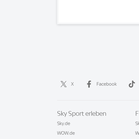
X
Facebook
Sky Sport erleben
F
Sky.de
S
WOW.de
W