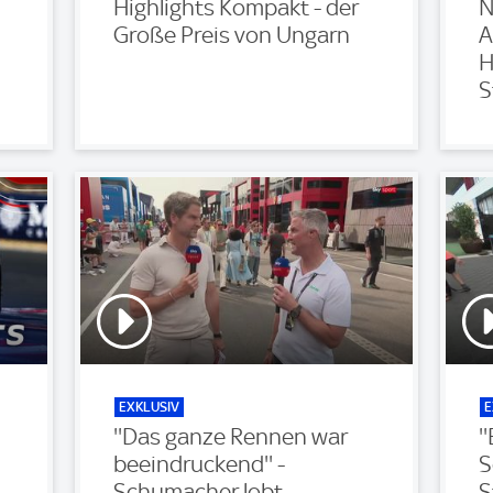
Highlights Kompakt - der
N
Große Preis von Ungarn
A
H
S
EXKLUSIV
E
''Das ganze Rennen war
'
beeindruckend'' -
S
Schumacher lobt
S