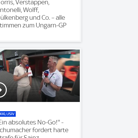
orris, Verstappen,
ntonelli, Wolff,
ülkenberg und Co. – alle
timmen zum Ungarn-GP
XKLUSIV
'Ein absolutes No-Go!'' -
chumacher fordert harte
trafe für Sainz.