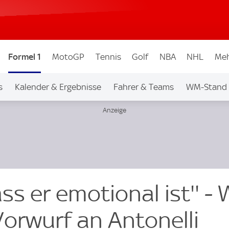
Formel 1
MotoGP
Tennis
Golf
NBA
NHL
Meh
s
Kalender & Ergebnisse
Fahrer & Teams
WM-Stand
ss er emotional ist'' - 
Vorwurf an Antonelli