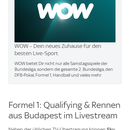
WOW – Dein neues Zuhause für den
besten Live-Sport
WOW bietet Dir nicht nur alle Samstagsspiele der
Bundesliga, sondern die gesamte 2. Bundesliga, den
DFB-Pokal, Formel 1, Handball und vieles mehr.
Formel 1: Qualifying & Rennen
aus Budapest
im Livestream
Neben der üblichen TV-Übertragung können
Sky