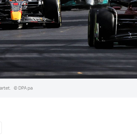
tartet.
© DPA pa