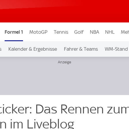
Formel 1
MotoGP
Tennis
Golf
NBA
NHL
Meh
s
Kalender & Ergebnisse
Fahrer & Teams
WM-Stand
eticker: Das Rennen zu
n im Liveblog