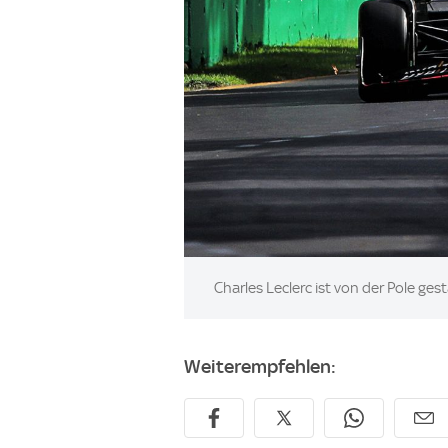
Image:
Charles Leclerc ist von der Pole ges
Weiterempfehlen: