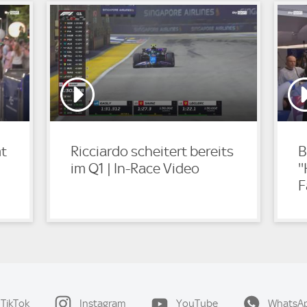
mt
Ricciardo scheitert bereits
B
im Q1 | In-Race Video
'
F
TikTok
Instagram
YouTube
WhatsA