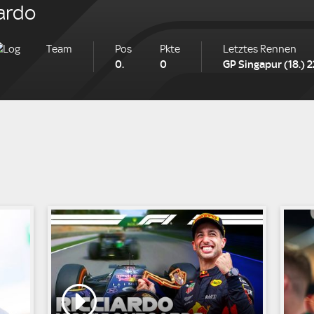
iardo
Team
Pos
Pkte
Ranking
Letztes Rennen
0.
0
GP Singapur (18.) 