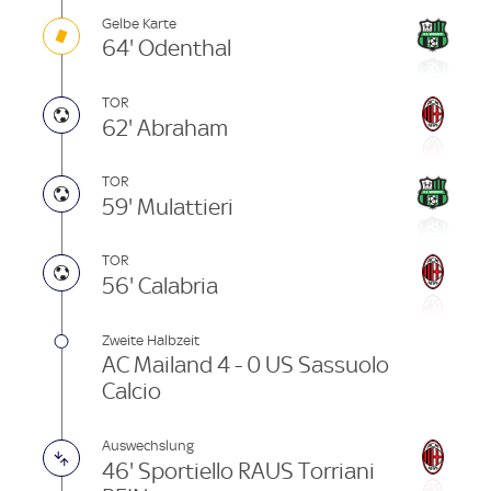
Gelbe Karte
64' Odenthal
TOR
62' Abraham
TOR
59' Mulattieri
TOR
56' Calabria
Zweite Halbzeit
AC Mailand 4 - 0 US Sassuolo
Calcio
Auswechslung
46' Sportiello RAUS Torriani