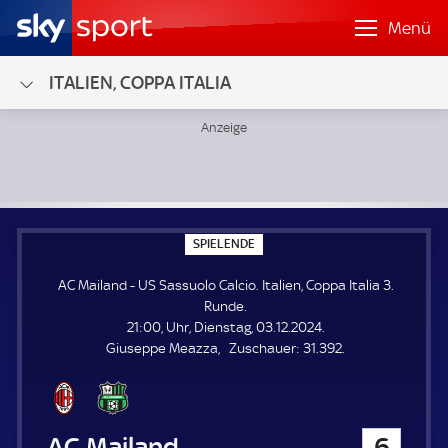
Menü
ITALIEN, COPPA ITALIA
AC Mailand - US Sassuolo Calcio; Italien, Coppa Italia 3. Ru
S
SPIELENDE
P
I
AC Mailand - US Sassuolo Calcio. Italien, Coppa Italia 3.
E
L
Runde.
E
21:00, Uhr, Dienstag, 03.12.2024.
N
D
Z
Giuseppe Meazza
Zuschauer:
31.392.
E
u
s
c
h
AC Mailand
6