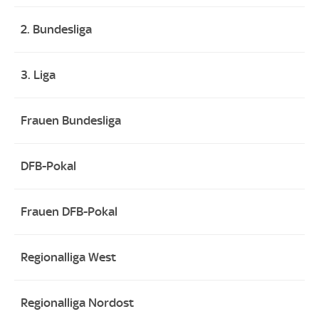
2. Bundesliga
3. Liga
Frauen Bundesliga
DFB-Pokal
Frauen DFB-Pokal
Regionalliga West
Regionalliga Nordost