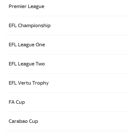
Premier League
EFL Championship
EFL League One
EFL League Two
EFL Vertu Trophy
FA Cup
Carabao Cup