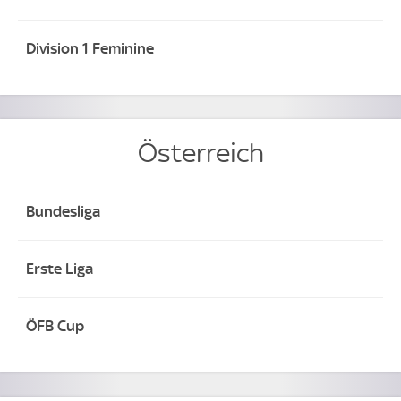
Division 1 Feminine
Österreich
Bundesliga
Erste Liga
ÖFB Cup