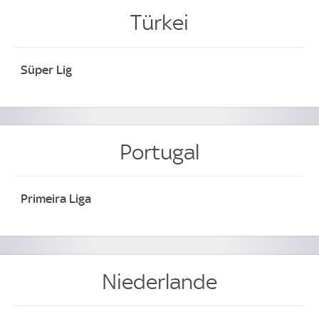
Türkei
Süper Lig
Portugal
Primeira Liga
Niederlande