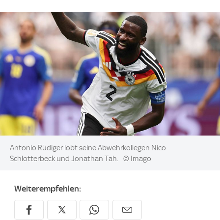
Image:
Antonio Rüdiger lobt seine Abwehrkollegen Nico
Schlotterbeck und Jonathan Tah.
© Imago
Weiterempfehlen: