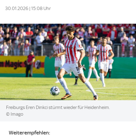
30.01.2026 | 15:08 Uhr
Image:
Freiburgs Eren Dinkci stürmt wieder für Heidenheim.
© Imago
Weiterempfehlen: