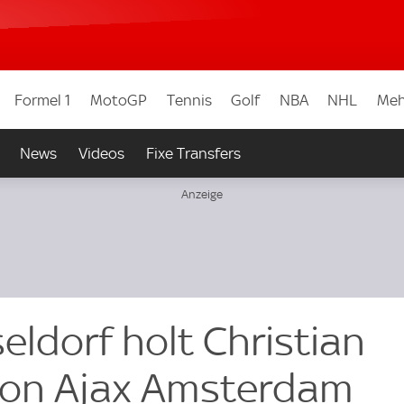
Formel 1
MotoGP
Tennis
Golf
NBA
NHL
Meh
News
Videos
Fixe Transfers
ldorf holt Christian
on Ajax Amsterdam