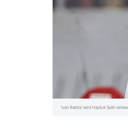
Image:
Ivan Rakitic wird Hajduk Split verlas