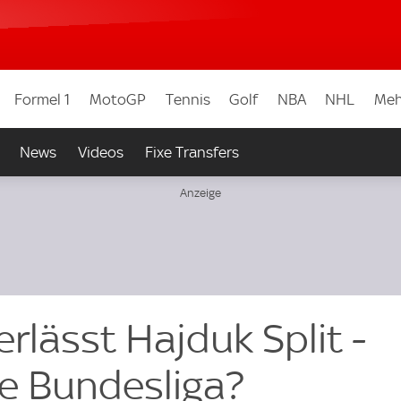
Formel 1
MotoGP
Tennis
Golf
NBA
NHL
Meh
News
Videos
Fixe Transfers
erlässt Hajduk Split -
ie Bundesliga?