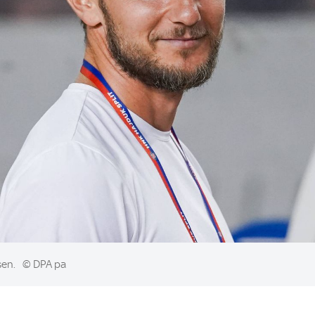
sen.
© DPA pa