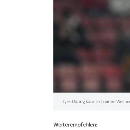
Image:
Tyler Dibling kann sich einen Wechse
Weiterempfehlen: