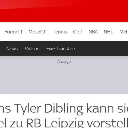
Formel 1
MotoGP
Tennis
Golf
NBA
NHL
Meh
News
Videos
Fixe Transfers
 Tyler Dibling kann s
 zu RB Leipzig vorstel