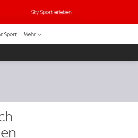
Sky Sport erleben
r Sport
Mehr
ich
len